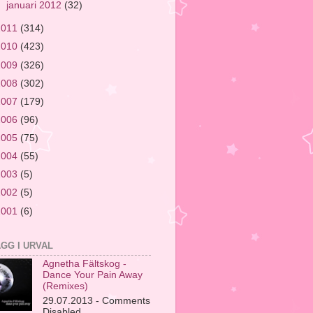
►
januari 2012
(32)
2011
(314)
2010
(423)
2009
(326)
2008
(302)
2007
(179)
2006
(96)
2005
(75)
2004
(55)
2003
(5)
2002
(5)
2001
(6)
ÄGG I URVAL
Agnetha Fältskog -
Dance Your Pain Away
(Remixes)
29.07.2013 - Comments
Disabled