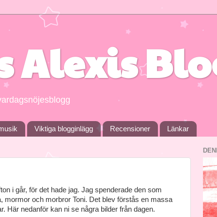
s Alexis Bl
g vardagsnöjesblogg
musik
Viktiga blogginlägg
Recensioner
Länkar
DEN
afton i går, för det hade jag. Jag spenderade den som
 mormor och morbror Toni. Det blev förstås en massa
ar. Här nedanför kan ni se några bilder från dagen.