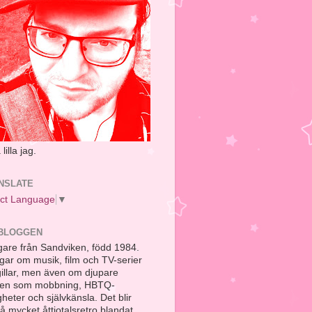
lilla jag.
NSLATE
ect Language
▼
BLOGGEN
are från Sandviken, född 1984.
gar om musik, film och TV-serier
gillar, men även om djupare
en som mobbning, HBTQ-
igheter och självkänsla. Det blir
å mycket åttiotalsretro blandat