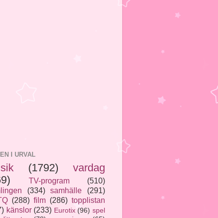
EN I URVAL
sik
(1792)
vardag
69)
TV-program
(510)
lingen
(334)
samhälle
(291)
TQ
(288)
film
(286)
topplistan
7)
känslor
(233)
Eurotix
(96)
spel