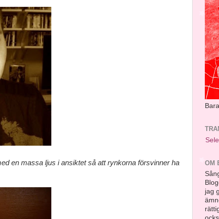
Bara 
TRA
Sel
d en massa ljus i ansiktet så att rynkorna försvinner ha
OM 
Sång
Blog
jag 
ämn
rätt
ocks