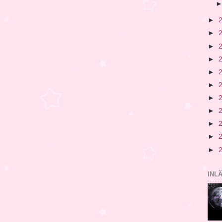
►
►
►
►
►
►
►
►
►
►
►
INL