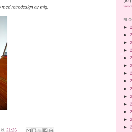
(82)
favori
 med retrodesign av mig.
BLO
►
►
►
►
►
►
►
►
►
►
►
►
►
►
kl.
21:26