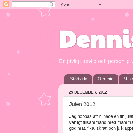
Denni
En jävligt trevlig och personli
Startsida
Om mig
Min 
25 DECEMBER, 2012
Julen 2012
Jag hoppas att ni hade en fin jul
vanligt tillsammans med mamma,
god mat, fika, skratt och julklapp