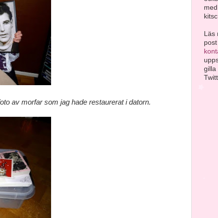
med 
kitsc
Läs
post
kont
upps
gill
Twitt
foto av morfar som jag hade restaurerat i datorn.