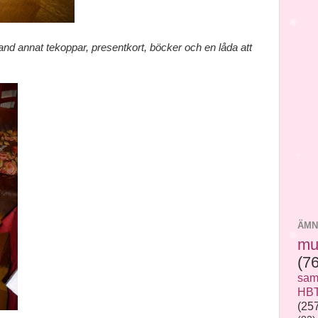
and annat tekoppar, presentkort, böcker och en låda att
ÄMN
mu
(7
sam
HB
(25