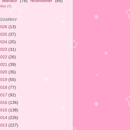
litteratur
(78)
recensioner
(65)
tlåtar
(7)
GGARKIV
2026
(13)
2025
(37)
2024
(25)
2023
(31)
2022
(26)
2021
(39)
2020
(35)
2019
(55)
2018
(77)
2017
(92)
2016
(136)
2015
(138)
2014
(226)
2013
(227)