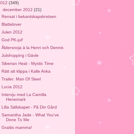
2012
(349)
▼
december 2012
(21)
Rensat i bekantskapskretsen
Blattelover
Julen 2012
God PK-jul!
Åldersnoja à la Henri och Dennis
Julshopping i Gävle
Siberian Heat - Mystic Time
Rätt att klippa i Kalle Anka
Trailer: Man Of Steel
Lucia 2012
Intervju med La Camilla
Henemark
Lilla Sällskapet - På Din Gård
Samantha Jade - What You've
Done To Me
Grattis mamma!