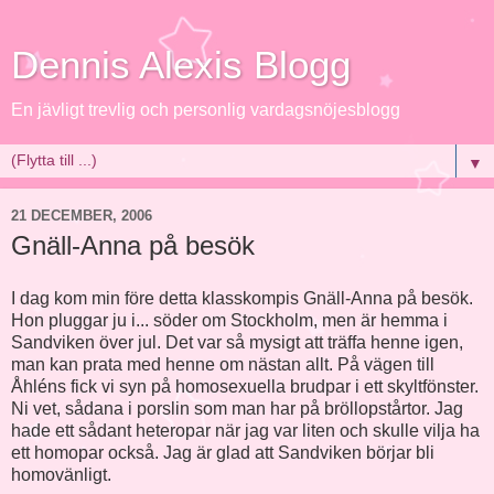
Dennis Alexis Blogg
En jävligt trevlig och personlig vardagsnöjesblogg
▼
21 DECEMBER, 2006
Gnäll-Anna på besök
I dag kom min före detta klasskompis Gnäll-Anna på besök.
Hon pluggar ju i... söder om Stockholm, men är hemma i
Sandviken över jul. Det var så mysigt att träffa henne igen,
man kan prata med henne om nästan allt. På vägen till
Åhléns fick vi syn på homosexuella brudpar i ett skyltfönster.
Ni vet, sådana i porslin som man har på bröllopstårtor. Jag
hade ett sådant heteropar när jag var liten och skulle vilja ha
ett homopar också. Jag är glad att Sandviken börjar bli
homovänligt.